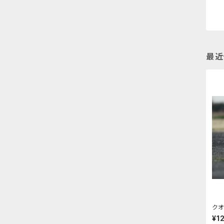
最近
クオ
ト
¥1